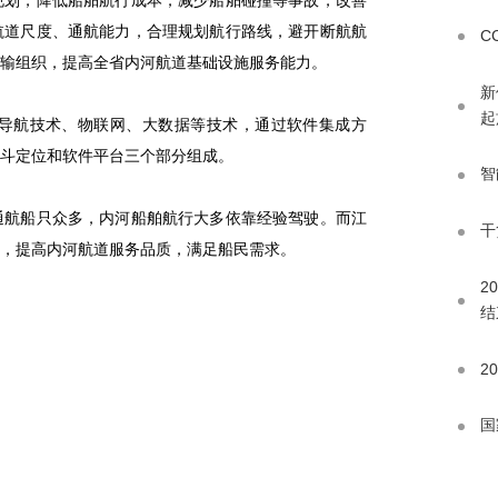
规划，降低船舶航行成本，减少船舶碰撞等事故，改善
航道尺度、通航能力，合理规划航行路线，避开断航航
C
输组织，提高全省内河航道基础设施服务能力。
新
起
导航技术、物联网、大数据等技术，通过软件集成方
斗定位和软件平台三个部分组成。
智
通航船只众多，内河船舶航行大多依靠经验驾驶。而江
干
患，提高内河航道服务品质，满足船民需求。
2
结
2
国