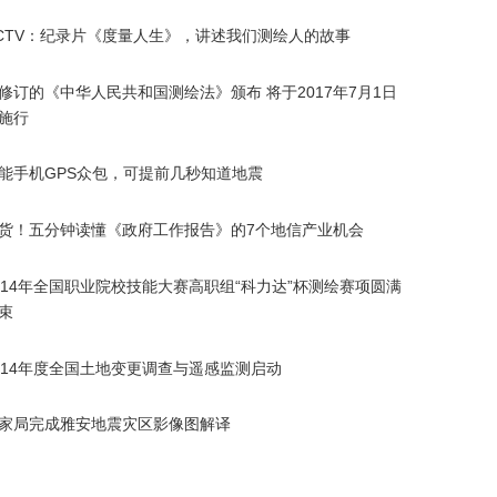
CTV：纪录片《度量人生》，讲述我们测绘人的故事
修订的《中华人民共和国测绘法》颁布 将于2017年7月1日
施行
能手机GPS众包，可提前几秒知道地震
货！五分钟读懂《政府工作报告》的7个地信产业机会
014年全国职业院校技能大赛高职组“科力达”杯测绘赛项圆满
束
014年度全国土地变更调查与遥感监测启动
家局完成雅安地震灾区影像图解译