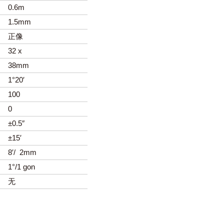
0.6m
1.5mm
正像
32 x
38mm
1°20′
100
0
±0.5″
±15′
8′/ 2mm
1°/1 gon
无