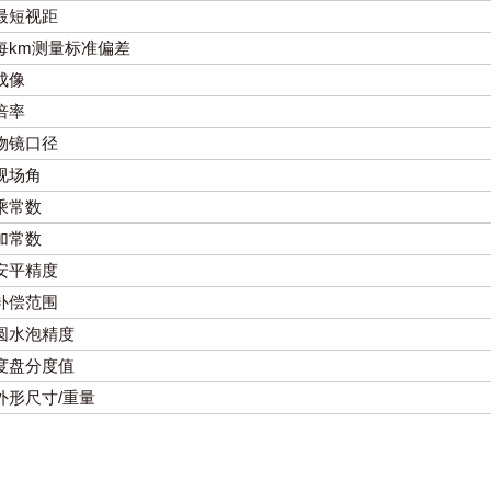
最短视距
每km测量标准偏差
成像
倍率
物镜口径
视场角
乘常数
加常数
安平精度
补偿范围
圆水泡精度
度盘分度值
外形尺寸/重量