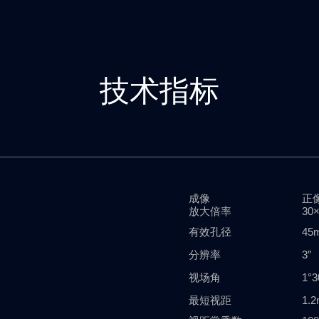
技术指标
成像
正
放大倍率
30
有效孔径
45
分辨率
3″
视场角
1°3
最短视距
1.