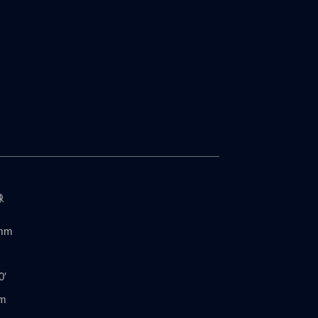
像
×
mm
0′
2m