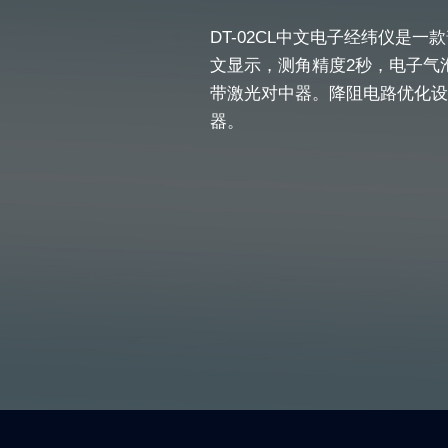
DT-02CL中文电子经纬仪是
文显示，测角精度2秒，电子气泡
带激光对中器。降阻电路优化设
器。